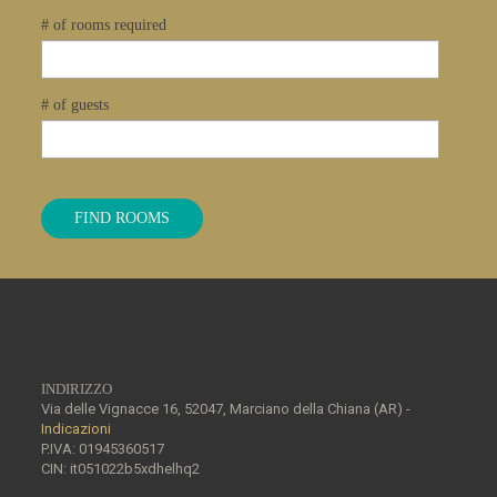
# of rooms required
# of guests
FIND ROOMS
INDIRIZZO
Via delle Vignacce 16, 52047, Marciano della Chiana (AR) -
Indicazioni
P.IVA: 01945360517
CIN: it051022b5xdhelhq2