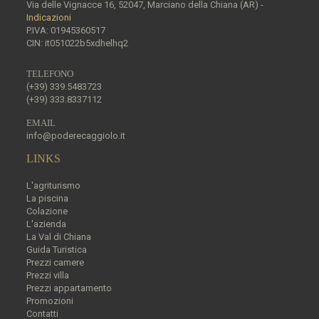
Via delle Vignacce 16, 52047, Marciano della Chiana (AR) -
Indicazioni
P.IVA: 01945360517
CIN: it051022b5xdhelhq2
TELEFONO
(+39) 339.5483723
(+39) 333.8337112
EMAIL
info@poderecaggiolo.it
LINKS
L'agriturismo
La piscina
Colazione
L'azienda
La Val di Chiana
Guida Turistica
Prezzi camere
Prezzi villa
Prezzi appartamento
Promozioni
Contatti