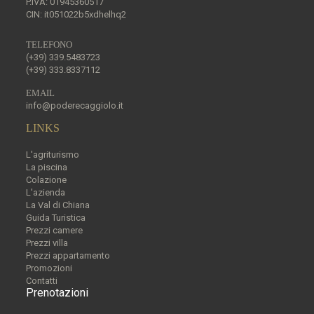
P.IVA: 01945360517
CIN: it051022b5xdhelhq2
TELEFONO
(+39) 339.5483723
(+39) 333.8337112
EMAIL
info@poderecaggiolo.it
LINKS
L'agriturismo
La piscina
Colazione
L'azienda
La Val di Chiana
Guida Turistica
Prezzi camere
Prezzi villa
Prezzi appartamento
Promozioni
Contatti
Prenotazioni