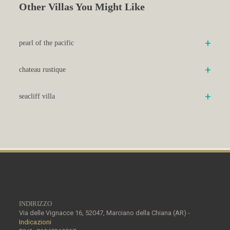
Other Villas You Might Like
+
pearl of the pacific
+
chateau rustique
+
seacliff villa
INDIRIZZO
Via delle Vignacce 16, 52047, Marciano della Chiana (AR) -
Indicazioni