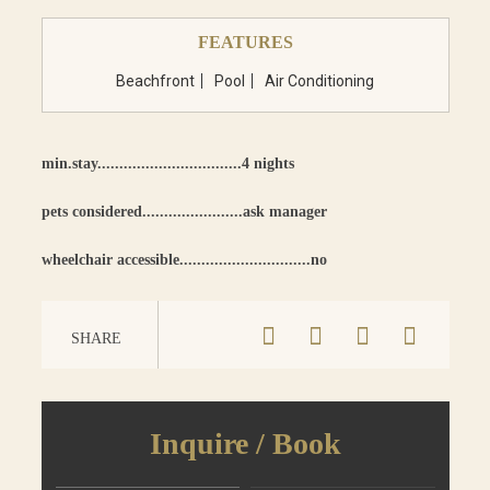
FEATURES
Beachfront
Pool
Air Conditioning
min.stay.................................4 nights
pets considered.......................ask manager
wheelchair accessible..............................no
SHARE
Inquire / Book