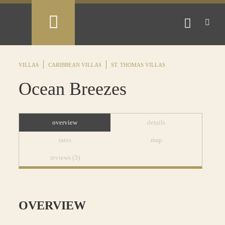
VILLAS
CARIBBEAN VILLAS
ST. THOMAS VILLAS
Ocean Breezes
overview
details
rates
map
reviews (3)
OVERVIEW